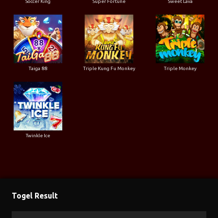
Soccer King
Super Fortune
Sweet Lava
Taiga 88
Triple Kung Fu Monkey
Triple Monkey
Twinkle Ice
Togel Result