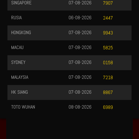
SINGAPORE
07-08-2026
7907
RUSIA
06-08-2026
2447
HONGKONG
07-08-2026
9943
MACAU
07-08-2026
5825
SYDNEY
07-08-2026
0158
MALAYSIA
07-08-2026
7218
HK SIANG
07-08-2026
8867
TOTO WUHAN
08-08-2026
6989