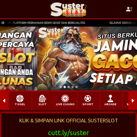
TFORM PERMAINAN RESMI SEHAT DAN BERKUALITAS
SELAMAT DATANG DI SUSTERSLOT - 
TOGEL
SLOT
LIVE CASINO
SPORT
ARCADE
SABU
KLIK & SIMPAN LINK OFFICIAL SUSTERSLOT
cutt.ly/suster