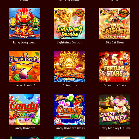
Long Long Long
Lightning Dragon
Big Cai Shen
Classic Fruits 7
7 Dragons
5 Fortune Stars
Candy Bonanza
Candy Bonanza Xmas
Crazy Monkey Deluxe