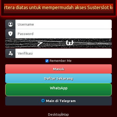
ra diatas untuk mempermudah akses Susterslot kembali, t
Remember Me
Masuk
Daftar Sekarang
WhatsApp
Main di Telegram
Desktop
Wap