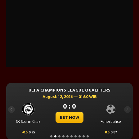
UEFA CHAMPIONS LEAGUE QUALIFIERS
August 12, 2026 — 01:30 WIB
0 : 0
Previous
Next
BET NOW
SK Sturm Graz
Fenerbahce
-0.5
0.95
0.5
0.87