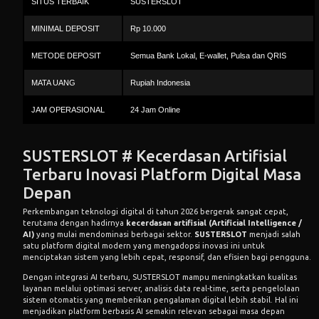
SITUS TERBAIK
SUSTERSLOT
MINIMAL DEPOSIT
Rp 10.000
METODE DEPOSIT
Semua Bank Lokal, E-wallet, Pulsa dan QRIS
MATA UANG
Rupiah Indonesia
JAM OPERASIONAL
24 Jam Online
SUSTERSLOT # Kecerdasan Artifisial
Terbaru Inovasi Platform Digital Masa
Depan
Perkembangan teknologi digital di tahun 2026 bergerak sangat cepat,
terutama dengan hadirnya
kecerdasan artifisial (Artificial Intelligence /
AI)
yang mulai mendominasi berbagai sektor.
SUSTERSLOT
menjadi salah
satu platform digital modern yang mengadopsi inovasi ini untuk
menciptakan sistem yang lebih cepat, responsif, dan efisien bagi pengguna.
Dengan integrasi AI terbaru, SUSTERSLOT mampu meningkatkan kualitas
layanan melalui optimasi server, analisis data real-time, serta pengelolaan
sistem otomatis yang memberikan pengalaman digital lebih stabil. Hal ini
menjadikan platform berbasis AI semakin relevan sebagai masa depan