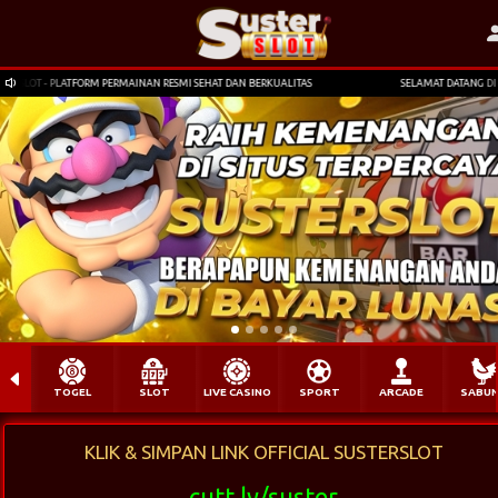
OT - PLATFORM PERMAINAN RESMI SEHAT DAN BERKUALITAS
SELAMAT DATANG DI SUSTE
TOGEL
SLOT
LIVE CASINO
SPORT
ARCADE
SABU
KLIK & SIMPAN LINK OFFICIAL SUSTERSLOT
cutt.ly/suster