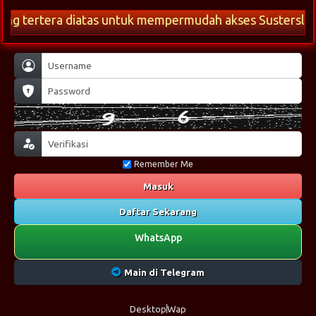
ng tertera diatas untuk mempermudah akses Susterslot ke
Remember Me
Masuk
Daftar Sekarang
WhatsApp
Main di Telegram
Desktop
Wap