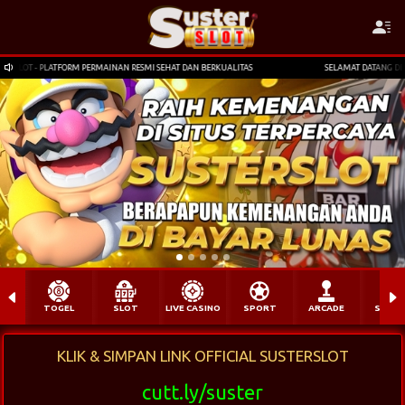
T - PLATFORM PERMAINAN RESMI SEHAT DAN BERKUALITAS
SELAMAT DATANG DI SUSTER
TOGEL
SLOT
LIVE CASINO
SPORT
ARCADE
SABU
KLIK & SIMPAN LINK OFFICIAL SUSTERSLOT
cutt.ly/suster