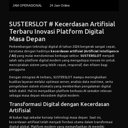
JAM OPERASIONAL
24 Jam Online
SUSTERSLOT # Kecerdasan Artifisial
Terbaru Inovasi Platform Digital
Masa Depan
Perkembangan teknologi digital di tahun 2026 bergerak sangat cepat,
terutama dengan hadirnya
kecerdasan artifisial (Artificial Intelligence
/ AI)
yang mulai mendominasi berbagai sektor.
SUSTERSLOT
menjadi
salah satu platform digital modern yang mengadopsi inovasi ini untuk
menciptakan sistem yang lebih cepat, responsif, dan efisien bagi
pengguna.
Dengan integrasi AI terbaru, SUSTERSLOT mampu meningkatkan
kualitas layanan melalui optimasi server, analisis data real-time, serta
pengelolaan sistem otomatis yang memberikan pengalaman digital
lebih stabil. Hal ini menjadikan platform berbasis AI semakin relevan
sebagai masa depan ekosistem digital modern.
Transformasi Digital dengan Kecerdasan
Artifisial
AI bukan lagi sekadar konsep teknologi masa depan. Saat ini,
kecerdasan artifisial telah menjadi fondasi utama dalam transformasi
digital global. Platform modern yang memanfaatkan AI memiliki