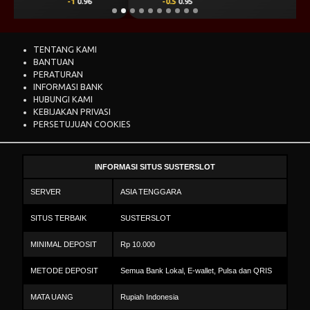
-0.5
0.95
0.5
0.87
TENTANG KAMI
BANTUAN
PERATURAN
INFORMASI BANK
HUBUNGI KAMI
KEBIJAKAN PRIVASI
PERSETUJUAN COOKIES
INFORMASI SITUS SUSTERSLOT
SERVER
ASIA TENGGARA
SITUS TERBAIK
SUSTERSLOT
MINIMAL DEPOSIT
Rp 10.000
METODE DEPOSIT
Semua Bank Lokal, E-wallet, Pulsa dan QRIS
MATA UANG
Rupiah Indonesia