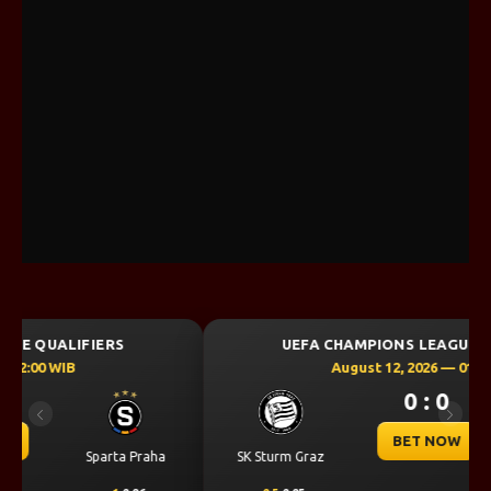
UEFA CHAMPIONS LEAGUE QUALIFIERS
August 12, 2026 — 01:30 WIB
0 : 0
Previous
Next
BET NOW
SK Sturm Graz
Fenerbahce