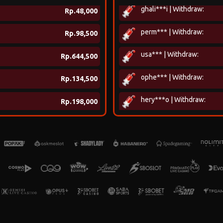
perm*** | Withdraw:
Rp.98,500
usa*** | Withdraw:
Rp.644,500
ophe*** | Withdraw:
Rp.134,500
hery***o | Withdraw:
Rp.198,000
nugr*** | Withdraw:
Rp.15,500
yuli***i | Withdraw:
Rp.13,000
ais*** | Withdraw:
Rp.89,000
ek*** | Withdraw:
Rp.93,000
jarw*** | Withdraw:
Rp.58,000
purw***i | Withdraw:
Rp.351,000