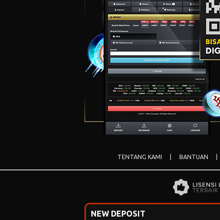
tam*** | Deposit:
hery***o | Deposit:
TENTANG KAMI
|
BANTUAN
|
irw*** | Deposit:
saa*** | Deposit:
jel*** | Deposit:
NEW DEPOSIT