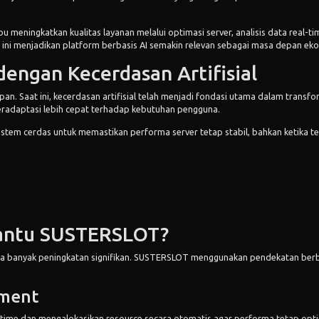
hutag***ng | Withdraw:
Rp.852,000
meningkatkan kualitas layanan melalui optimasi server, analisis data real-ti
l ini menjadikan platform berbasis AI semakin relevan sebagai masa depan eko
up*** | Withdraw:
Rp.12,500
dengan Kecerdasan Artifisial
kami*** | Withdraw:
Rp.16,500
an. Saat ini, kecerdasan artifisial telah menjadi fondasi utama dalam transfo
radaptasi lebih cepat terhadap kebutuhan pengguna.
unja*** | Withdraw:
Rp.26,000
tem cerdas untuk memastikan performa server tetap stabil, bahkan ketika terja
luw*** | Withdraw:
Rp.123,000
lazu***i | Withdraw:
Rp.32,000
su*** | Withdraw:
Rp.51,000
antu SUSTERSLOT?
sihom***g | Withdraw:
Rp.212,000
a banyak peningkatan signifikan. SUSTERSLOT menggunakan pendekatan berb
sudi*** | Withdraw:
Rp.40,500
ement
kar*** | Withdraw:
Rp.22,000
l-time dan mengalokasikan resource secara otomatis agar performa tetap opti