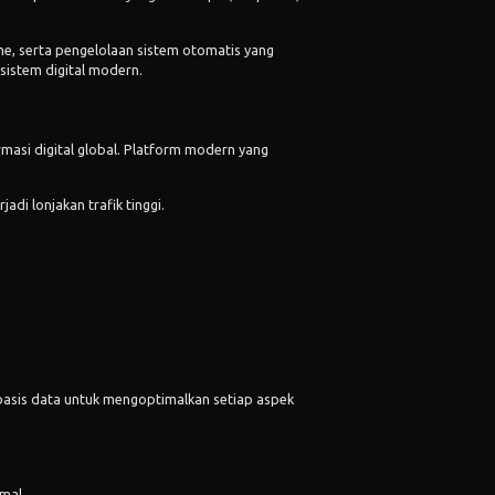
Rp.7,113,000
me, serta pengelolaan sistem otomatis yang
sistem digital modern.
Rp.1,131,000
Rp.9,711,000
rmasi digital global. Platform modern yang
Rp.11,574,000
di lonjakan trafik tinggi.
Rp.10,203,000
Rp.6,045,000
Rp.7,227,000
Rp.1,752,000
asis data untuk mengoptimalkan setiap aspek
Rp.3,702,000
Rp.11,610,000
mal.