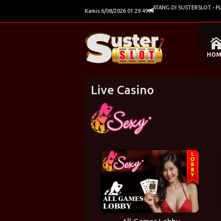
SELAMAT DATANG DI SUSTERSLOT - PLATFORM
Kamis 6/08/2026 01:29:51
HOM
Live Casino