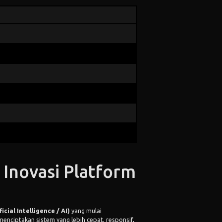
Rp.489,000
Rp.5,136,000
Rp.6,141,000
Rp.9,798,000
Rp.4,188,000
Rp.1,776,000
Rp.7,680,000
 Inovasi Platform
Rp.3,462,000
Rp.6,522,000
icial Intelligence / AI)
yang mulai
Rp.7,518,000
menciptakan sistem yang lebih cepat, responsif,