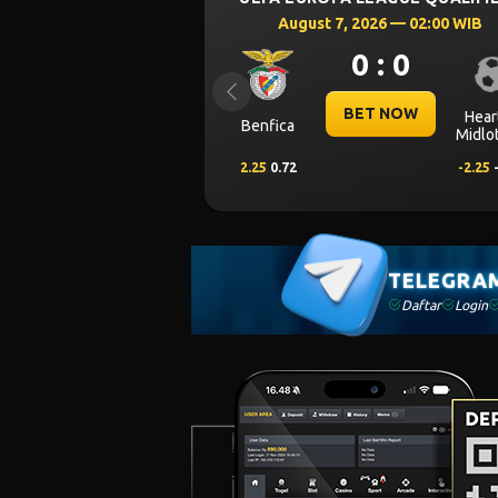
August 7, 2026 — 02:00 WIB
0 : 0
Previous
BET NOW
Hear
Benfica
Midlo
2.25
0.72
-2.25
TELEGRA
Daftar
Login