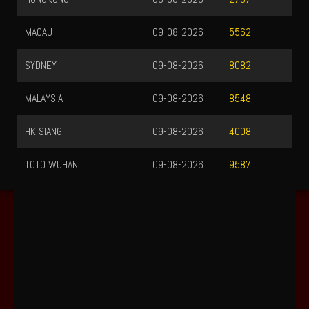
MACAU
09-08-2026
5562
SYDNEY
09-08-2026
8082
MALAYSIA
09-08-2026
8548
HK SIANG
09-08-2026
4008
TOTO WUHAN
09-08-2026
9587