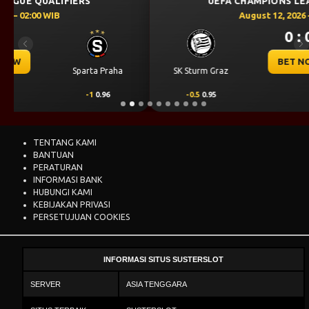
UEFA CHAMPIONS LEAGUE QUALIFIERS
August 12, 2026 — 01:30 WIB
0 : 0
Previous
Ne
BET NOW
SK Sturm Graz
Fenerbahce
-0.5
0.95
0.5
0.87
TENTANG KAMI
BANTUAN
PERATURAN
INFORMASI BANK
HUBUNGI KAMI
KEBIJAKAN PRIVASI
PERSETUJUAN COOKIES
INFORMASI SITUS SUSTERSLOT
SERVER
ASIA TENGGARA