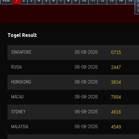
First
1
2
3
4
5
6
7
8
9
10
11
12
13
14
15
(
)
Togel Result
SINGAPORE
05-08-2026
0715
RUSIA
06-08-2026
2447
HONGKONG
06-08-2026
3634
MACAU
06-08-2026
7894
SYDNEY
06-08-2026
4816
MALAYSIA
06-08-2026
4549