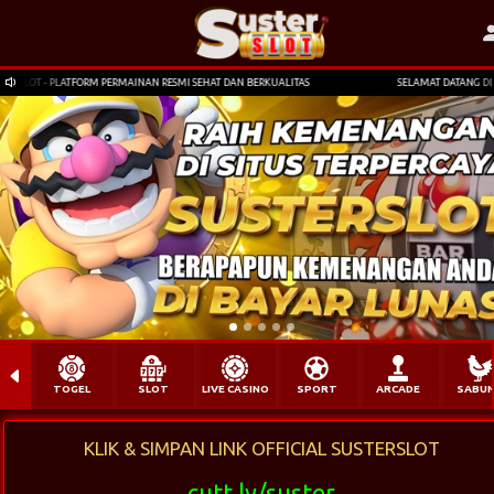
OT - PLATFORM PERMAINAN RESMI SEHAT DAN BERKUALITAS
SELAMAT DATANG DI SUSTE
TOGEL
SLOT
LIVE CASINO
SPORT
ARCADE
SABU
KLIK & SIMPAN LINK OFFICIAL SUSTERSLOT
cutt.ly/suster