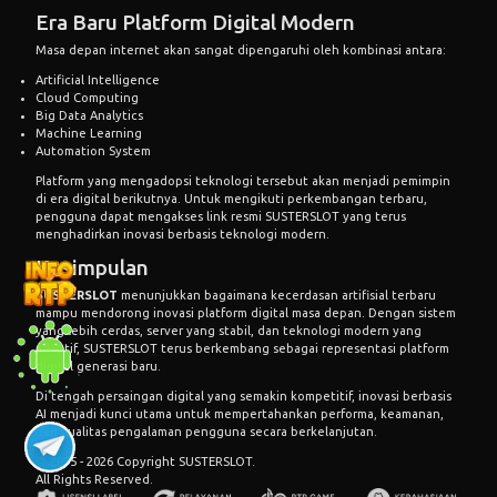
Era Baru Platform Digital Modern
Masa depan internet akan sangat dipengaruhi oleh kombinasi antara:
Artificial Intelligence
Cloud Computing
Big Data Analytics
Machine Learning
Automation System
Platform yang mengadopsi teknologi tersebut akan menjadi pemimpin
di era digital berikutnya. Untuk mengikuti perkembangan terbaru,
pengguna dapat mengakses
link resmi SUSTERSLOT
yang terus
menghadirkan inovasi berbasis teknologi modern.
Kesimpulan
SUSTERSLOT
menunjukkan bagaimana kecerdasan artifisial terbaru
mampu mendorong inovasi platform digital masa depan. Dengan sistem
yang lebih cerdas, server yang stabil, dan teknologi modern yang
adaptif, SUSTERSLOT terus berkembang sebagai representasi platform
digital generasi baru.
Di tengah persaingan digital yang semakin kompetitif, inovasi berbasis
AI menjadi kunci utama untuk mempertahankan performa, keamanan,
dan kualitas pengalaman pengguna secara berkelanjutan.
© 2015 - 2026 Copyright SUSTERSLOT.
All Rights Reserved.