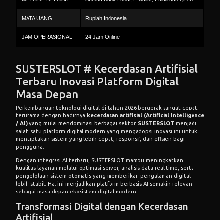
MATA UANG
Rupiah Indonesia
JAM OPERASIONAL
24 Jam Online
SUSTERSLOT # Kecerdasan Artifisial
Terbaru Inovasi Platform Digital
Masa Depan
Perkembangan teknologi digital di tahun 2026 bergerak sangat cepat,
terutama dengan hadirnya
kecerdasan artifisial (Artificial Intelligence
/ AI)
yang mulai mendominasi berbagai sektor.
SUSTERSLOT
menjadi
salah satu platform digital modern yang mengadopsi inovasi ini untuk
menciptakan sistem yang lebih cepat, responsif, dan efisien bagi
pengguna.
Dengan integrasi AI terbaru, SUSTERSLOT mampu meningkatkan
kualitas layanan melalui optimasi server, analisis data real-time, serta
pengelolaan sistem otomatis yang memberikan pengalaman digital
lebih stabil. Hal ini menjadikan platform berbasis AI semakin relevan
sebagai masa depan ekosistem digital modern.
Transformasi Digital dengan Kecerdasan
Artifisial