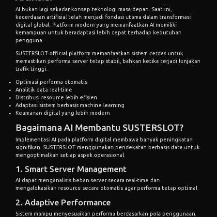
AI bukan lagi sekadar konsep teknologi masa depan. Saat ini,
kecerdasan artifisial telah menjadi fondasi utama dalam transformasi
digital global. Platform modern yang memanfaatkan AI memiliki
kemampuan untuk beradaptasi lebih cepat terhadap kebutuhan
pengguna.
SUSTERSLOT official platform
memanfaatkan sistem cerdas untuk
memastikan performa server tetap stabil, bahkan ketika terjadi lonjakan
trafik tinggi.
Optimasi performa otomatis
Analitik data real-time
Distribusi resource lebih efisien
Adaptasi sistem berbasis machine learning
Keamanan digital yang lebih modern
Bagaimana AI Membantu SUSTERSLOT?
Implementasi AI pada platform digital membawa banyak peningkatan
signifikan. SUSTERSLOT menggunakan pendekatan berbasis data untuk
mengoptimalkan setiap aspek operasional.
1. Smart Server Management
AI dapat menganalisis beban server secara real-time dan
mengalokasikan resource secara otomatis agar performa tetap optimal.
2. Adaptive Performance
Sistem mampu menyesuaikan performa berdasarkan pola penggunaan,