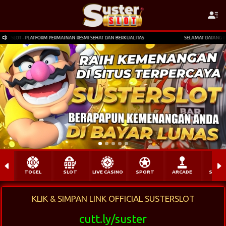
OT - PLATFORM PERMAINAN RESMI SEHAT DAN BERKUALITAS
SELAMAT DATANG DI SUSTE
TOGEL
SLOT
LIVE CASINO
SPORT
ARCADE
SABU
KLIK & SIMPAN LINK OFFICIAL SUSTERSLOT
cutt.ly/suster