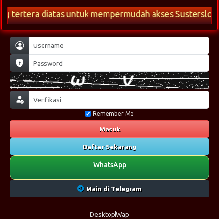
g tertera diatas untuk mempermudah akses Susterslot kem
Remember Me
Masuk
Daftar Sekarang
WhatsApp
Main di Telegram
Desktop
Wap